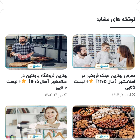
نوشته های مشابه
معرفی بهترین عینک فروشی در
بهترین فروشگاه پروتئین در
اسلامشهر【سال 1405】
+ لیست
اسلامشهر【سال 1405】
+ لیست
5تایی
10 تایی
آبان 7, 1402
مهر 29, 1402