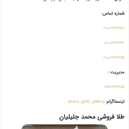
شماره تماس:
09001723127
09001723126
09001723125
مدیریت :
09121723125
اینستاگرام:
ahora_gold_gallery
طلا فروشی محمد جلیلیان