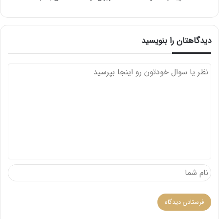
دیدگاهتان را بنویسید
د
ی
د
گ
ا
ه