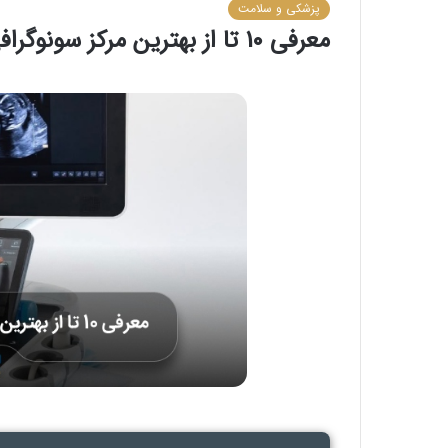
پزشکی و سلامت
معرفی 10 تا از بهترین مرکز سونوگرافی در اسلامشهر⭐【سال1405】