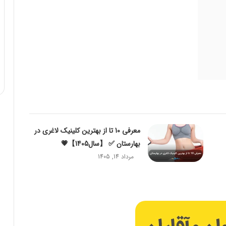
معرفی 10 تا از بهترین کلینیک لاغری در
بهارستان ✅ 【سال1405】💗
مرداد 14, 1405