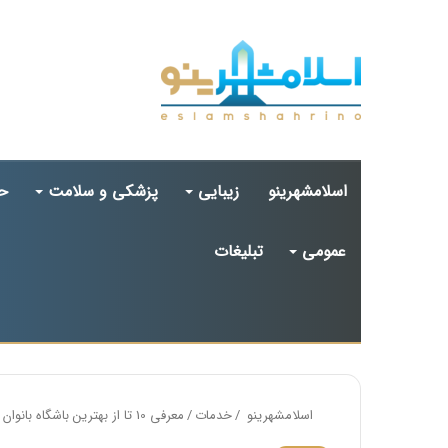
اسلامشهرینو
زیبایی
پزشکی و سلامت
ح
عمومی
تبلیغات
اسلامشهرینو
/
خدمات
/
معرفی 10 تا از بهترین باشگاه بانوان در اسلامشهر【سال 1405】⭐️