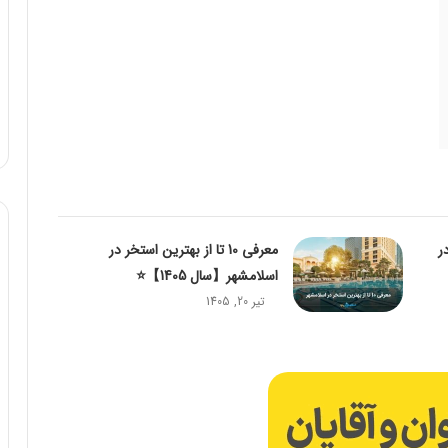
در
معرفی 10 تا از بهترین استخر در
اسلامشهر【سال 1405】⭐️
تیر 20, 1405