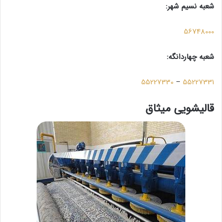
شعبه نسیم شهر:
56748000
شعبه چهاردانگه:
55227330
–
55227331
قالیشویی میثاق