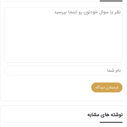
د
ی
د
گ
ا
ه
نوشته های مشابه