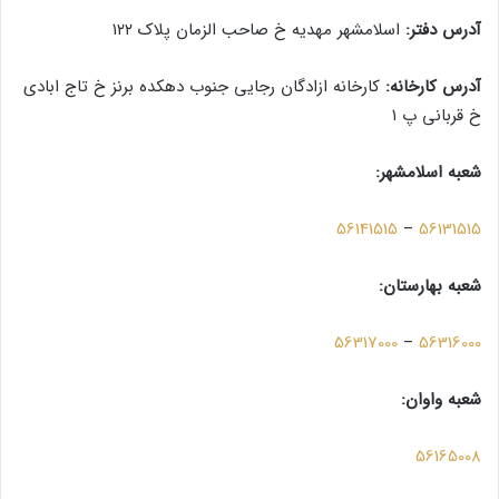
آدرس
دفتر:
اسلامشهر مهدیه خ صاحب الزمان پلاک ۱۲۲
آدرس کارخانه:
کارخانه ازادگان رجایی جنوب دهکده برنز خ تاج ابادی
خ قربانی پ ۱
شعبه اسلامشهر:
56141515
–
56131515
شعبه بهارستان:
56317000
–
56316000
شعبه واوان:
56165008