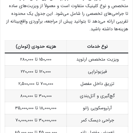
متخصص و نوع کلینیک متفاوت است و معمولاً از ویزیت‌های ساده
تا جراحی‌های تخصصی را شامل می‌شود. این جدول یک محدوده
تقریبی ارائه می‌دهد تا بتوانید پیش از مراجعه، برآوردی واقع‌بینانه از
هزینه‌ها داشته باشید.
نوع خدمات
هزینه حدودی (تومان)
ویزیت متخصص ارتوپد
150٬000 تا 280٬000
فیزیوتراپی
120٬000 تا 220٬000
تزریق داخل مفصل
700٬000 تا 2٬500٬000
گچ‌گیری و آتل‌بندی
300٬000 تا 800٬000
آرتروسکوپی زانو
18٬000٬000 تا 35٬000٬000
جراحی دیسک کمر
30٬000٬000 تا 70٬000٬000
تعویض مفصل زانو
45٬000٬000 تا 85٬000٬000