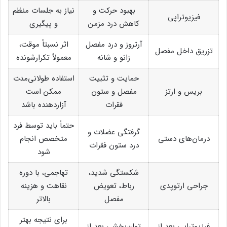
بهبود حرکت و
نیاز به جلسات منظم
فیزیوتراپی
کاهش درد مزمن
و پیگیری
آرتروز و درد مفصل
اثر نسبتاً موقت،
تزریق داخل مفصل
زانو و شانه
معمولاً تکرارشونده
حمایت و تثبیت
استفاده طولانی‌مدت
بریس و ارتز
مفصل و ستون
ممکن است
فقرات
آزاردهنده باشد
حتماً باید توسط فرد
گرفتگی عضلات و
درمان‌های دستی
متخصص انجام
درد ستون فقرات
شود
شکستگی شدید،
تهاجمی، با دوره
جراحی ارتوپدی
رباط، تعویض
نقاهت و هزینه
مفصل
بالاتر
برای نتیجه بهتر
فیزیوتراپی بعد از
توان‌بخشی بعد از