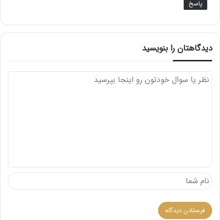
پاسخ
دیدگاهتان را بنویسید
د
ی
د
گ
ا
ه