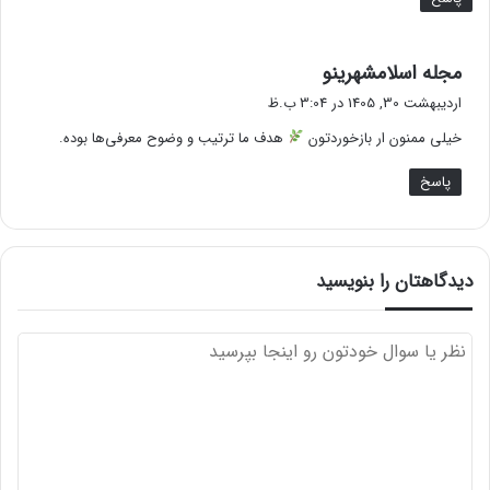
گ
مجله اسلامشهرینو
ف
اردیبهشت 30, 1405 در 3:04 ب.ظ
ت
خیلی ممنون ار بازخوردتون
هدف ما ترتیب و وضوح معرفی‌ها بوده.
:
پاسخ
دیدگاهتان را بنویسید
د
ی
د
گ
ا