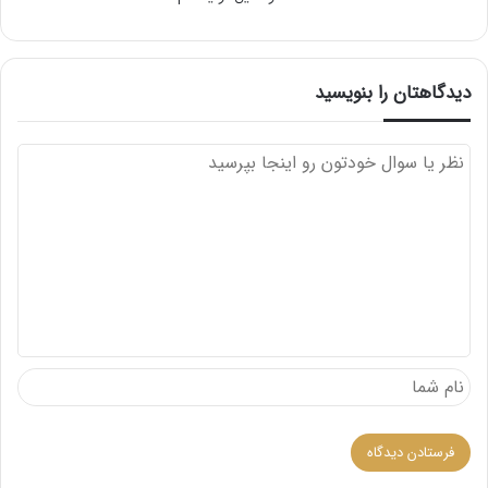
دیدگاهتان را بنویسید
د
ی
د
گ
ا
ه