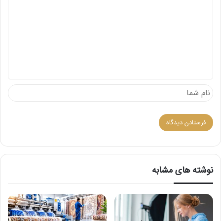
ی
د
گ
ا
ه
نوشته های مشابه