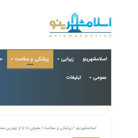
اسلامشهرینو
زیبایی
پزشکی و سلامت
ح
عمومی
تبلیغات
اسلامشهرینو
/
پزشکی و سلامت
/
معرفی 10 تا از بهترین متخصص ارتودنسی در اسلامشهر❤️【سال1405】⭐