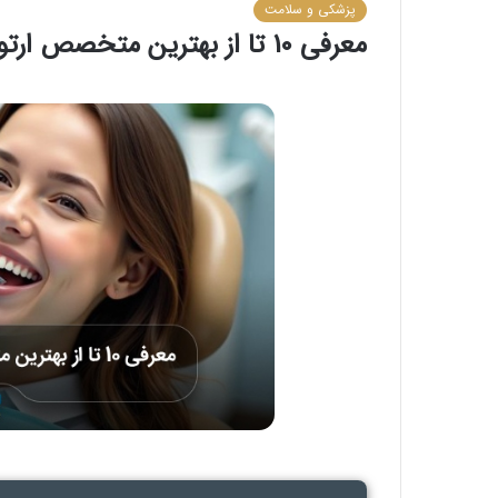
پزشکی و سلامت
معرفی 10 تا از بهترین متخصص ارتودنسی در اسلامشهر❤️【سال1405】⭐