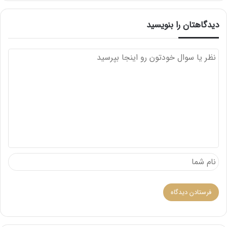
دیدگاهتان را بنویسید
د
ی
د
گ
ا
ه