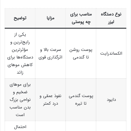
نوع دستگاه
مناسب برای
مزایا
توضیح
لیزر
چه پوستی
یکی از
رایج‌ترین و
پوست روشن
سرعت بالا و
مؤثرترین
الکساندرایت
تا گندمی
اثرگذاری قوی
دستگاه‌ها برای
کاهش موهای
زائد
برای موهای
ضخیم و
پوست گندمی
نفوذ عمقی و
دایود
نواحی بزرگ
تا تیره
درد کمتر
بدن مناسب
است
احتمال