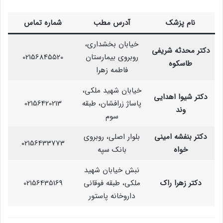
نام پزشک
آدرس مطب
شماره تماس
خیابان بخشداری،
دکتر محدثه شریفی
روبروی بیمارستان
02156845520
طاسکوه
فاطمه زهرا
خیابان شهید ملکی،
دکتر شیوا اهدایی
پاساژ زرافشان، طبقه
02156420213
وند
سوم
دکتر بنفشه امینی
بلوار اصلی، روبروی
02156433773
خواه
بانک سپه
نبش خیابان شهید
دکتر زهرا راک
ملکی، طبقه فوقانی
02156435169
داروخانه پاستور