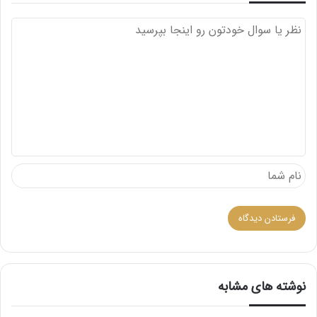
د
ی
د
گ
ا
ه
نوشته های مشابه