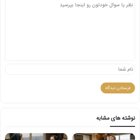
د
ی
د
گ
ا
ه
نوشته های مشابه