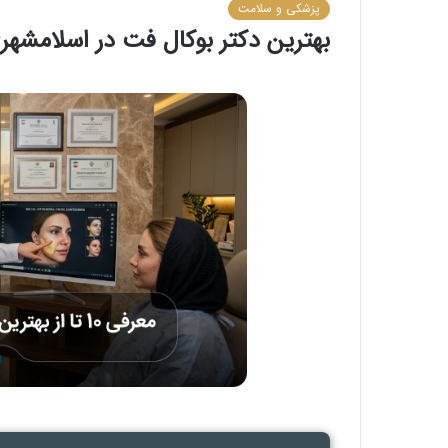
پزشکی و سلامت
بهترین دکتر بوکال فت در اسلامشهر❤️【س