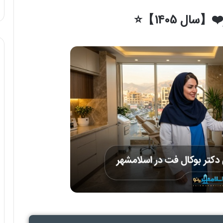
ال 1405】⭐️