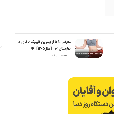
معرفی 10 تا از بهترین کلینیک لاغری در
بهارستان ✅ 【سال1405】💗
مرداد 14, 1405