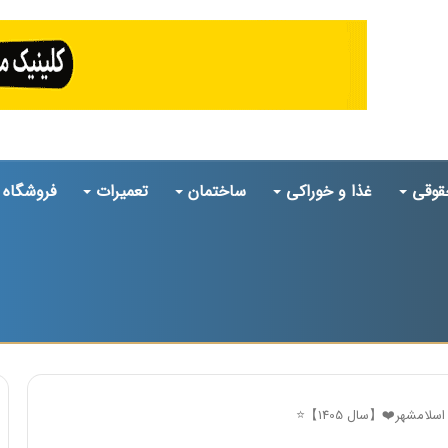
قوقی
غذا و خوراکی
ساختمان
تعمیرات
فروشگاه
لامشهر❤️【سال 1405】⭐️