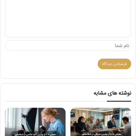
د
گ
ا
ه
نوشته های مشابه